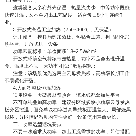
540W~810W；
这类设备大多有外壳保温，热量流失少，中等功率既能
快速升温，又不会超出工艺温度，适合每日8小时连续作
业。
3.开放式高温工业加热（250~400℃，无保温）
适用设备：模具局部加热板、热贴合工装、树脂固化加
热平台、开放式烘干设备
功率匹配标准：单位面积1.8~2.5W/cm²
开放式环境空气持续带走热量，功率不足会出现升温
慢、温度上不去，大功率可抵消散热损耗；
注意：该场景优先选用金云母发热板，高功率长期工作
不易碳化开裂。
4.大面积整板恒温加热
适用设备：大型板材预热台、流水线配套加热平台
不可单纯叠加高功率，建议分区域多块小功率云母发热
板分区控温，避免单块功率过高导致板面温差大、局部烧黑
损坏，分区控温温度均匀性更好，设备使用寿命更长。
三、功率选型避坑要点
不要一味追求大功率：超出工况需求的功率，即使搭配