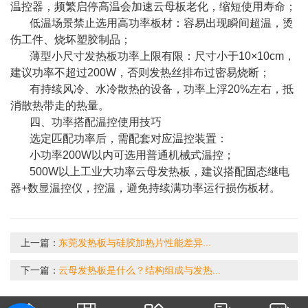
温控器，频繁启停高温会加速云母板老化，缩短使用寿命；
低温场景禁止选用高功率板材：容易出现瞬间超温，烫
伤工件、烧坏塑胶制品；
薄型小尺寸发热板功率上限有限：尺寸小于10×10cm，
建议功率不超过200W，否则发热丝排布过密易烧断；
有持续风冷、水冷散热的设备，功率上浮20%左右，抵
消散热带走的热量。
四、功率搭配温控使用技巧
选定匹配功率后，需配套对应温控装置：
小功率200W以内可选用普通机械式温控；
500W以上工业大功率云母发热板，建议搭配固态继电
器+数显温控仪，控温，避免持续满功率运行损伤板材。
上一篇：
东莞发热板与硅胶加热片性能差异...
下一篇：
云母发热板是什么？结构组成与发热...