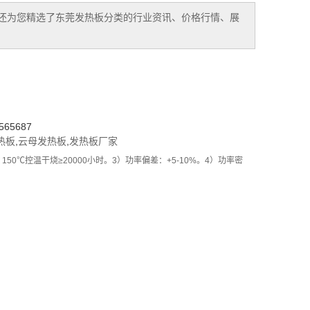
还为您精选了
东莞发热板
分类的行业资讯、价格行情、展
65687
热板
,
云母发热板
,
发热板厂家
50℃控温干烧≥20000小时。3）功率偏差：+5-10%。4）功率密