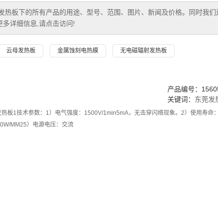
发热板
下的所有产品的用途、型号、范围、图片、新闻及价格。同时我们
多详细信息,请点击访问!
云母发热板
金属蚀刻电热膜
无电磁辐射发热板
产品编号：15605
关键词：
东莞发
板1技术参数：1）电气强度：1500V/1min5mA，无击穿闪络现象。2）使用寿命：1
0W/MM25）电源电压：交流